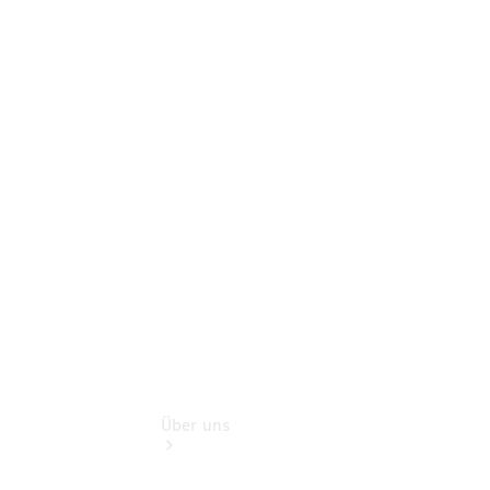
Gebrauchtwagenkauf
Service für
Reisemobile
Gebrauchtwagensuche
Finanzdienste
Digitale
Extras
Unsere
Gebrauchten
Über uns