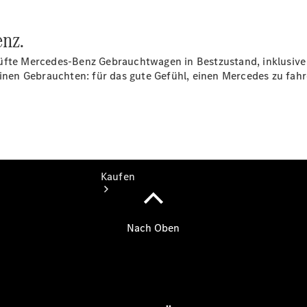
vereinbaren
Tel: +49
enz.
6102 7111 0
rüfte Mercedes-Benz Gebrauchtwagen in Bestzustand, inklusiv
einen Gebrauchten: für das gute Gefühl, einen Mercedes zu fahr
Kaufen
Übersicht
Gebrauchtwagensuche