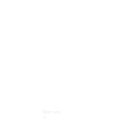
Gebrauchtwagenkauf
Service für
Reisemobile
Gebrauchtwagensuche
Finanzdienste
Digitale
Extras
Unsere
Gebrauchten
Über uns