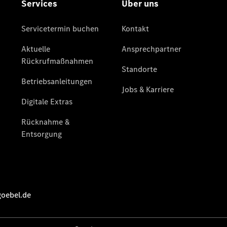
Junge
Sterne
Junge
Sterne -
elektrisch
Mercedes-
Benz
Online
Store
Hauptuntersuchung:
Rundum entspannt
zur Plakette