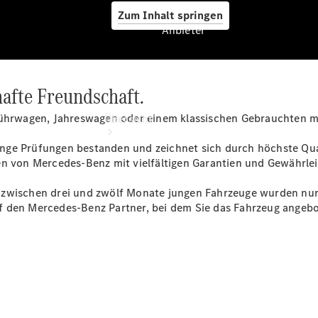
Zum Inhalt springen
Anbieter
hafte Freundschaft.
Anbieter
führwagen, Jahreswagen oder einem klassischen Gebrauchten mit
Übersicht
ge Prüfungen bestanden und zeichnet sich durch höchste Quali
en von Mercedes-Benz mit vielfältigen Garantien und Gewährle
zwischen drei und zwölf Monate jungen Fahrzeuge wurden nur z
uf den Mercedes-Benz Partner, bei dem Sie das Fahrzeug ange
Startseite
Ansprechpartner
finden
Beratung
vereinbaren
Servicetermin