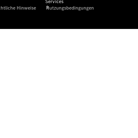
Services
Übersicht
Serviceangebote
Reifen &
Kompletträder
Teile &
Zubehör
Pannen- &
Schadenhilfe
Reparatur &
Werkstatt
Rückrufe &
Umrüstungen
Warnung: Betrug
beim