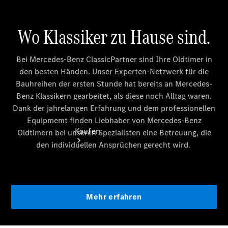
vereinbaren
Tel: +49
6102 7111 0
Kaufen
Übersicht
Gebrauchtwagensuche