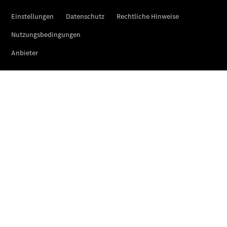
Übersicht
Kontakt
Ansprechpartner
Kontaktformular
Unternehmens
News
Events
Elektromobilität
Unternehmensinformationen
Karriere