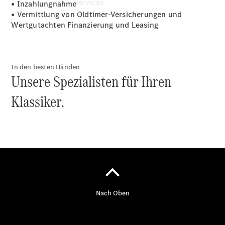
Services
• Inzahlungnahme
• Vermittlung von Oldtimer-Versicherungen und
Wertgutachten Finanzierung und Leasing
In den besten Händen
Unsere Spezialisten für Ihren
Übersicht
Serviceangebote
Klassiker.
Reifen &
Kompletträder
Teile &
Zubehör
Pannen- &
Schadenhilfe
Reparatur &
Werkstatt
Rückrufe &
Umrüstungen
Warnung: Betrug
beim