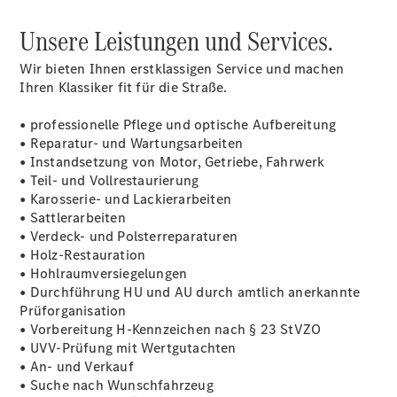
Junge
Sterne
Unsere Leistungen und Services.
Junge
Sterne -
Wir bieten Ihnen erstklassigen Service und machen
elektrisch
Ihren Klassiker fit für die Straße.
Mercedes-
Benz
• professionelle Pflege und optische Aufbereitung
Online
• Reparatur- und Wartungsarbeiten
Store
• Instandsetzung von Motor, Getriebe, Fahrwerk
Hauptuntersuchung:
• Teil- und Vollrestaurierung
Rundum entspannt
• Karosserie- und Lackierarbeiten
zur Plakette
• Sattlerarbeiten
• Verdeck- und Polsterreparaturen
• Holz-Restauration
• Hohlraumversiegelungen
• Durchführung HU und AU durch amtlich anerkannte
Prüforganisation
• Vorbereitung H-Kennzeichen nach § 23 StVZO
• UVV-Prüfung mit Wertgutachten
• An- und Verkauf
• Suche nach Wunschfahrzeug