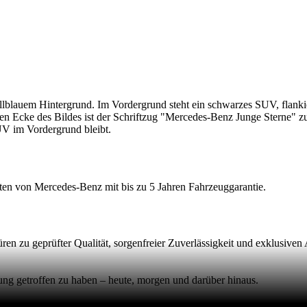
lblauem Hintergrund. Im Vordergrund steht ein schwarzes SUV, flanki
ten Ecke des Bildes ist der Schriftzug "Mercedes-Benz Junge Sterne" z
UV im Vordergrund bleibt.
hten von Mercedes-Benz mit bis zu 5 Jahren
Fahrzeuggarantie.
en zu geprüfter Qualität, sorgenfreier Zuverlässigkeit und exklusiven A
dung getroffen zu haben – heute, morgen und darüber hinaus.