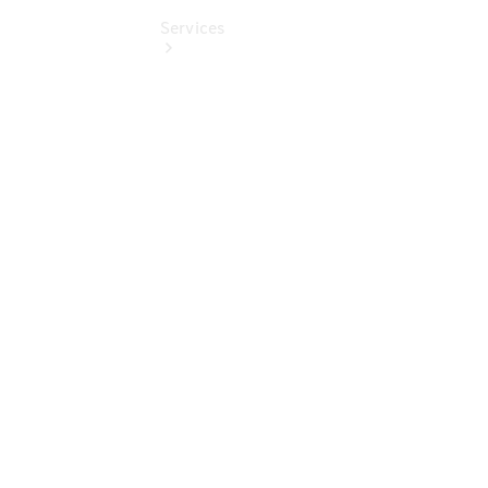
Services
Übersicht
Finanzdienste
Reifen &
Kompletträder
Reifen- und
Komplettradschutz