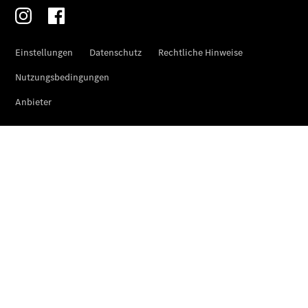
Übersicht
Original-
Teile
Neufahrzeuggarantie
Online-
Terminbuchung
Pannen- &
Schadenhilfe
Service für
Reisemobile
Teile &
Zubehör
Rückrufe &
Umrüstungen
Unsere
Gebrauchten