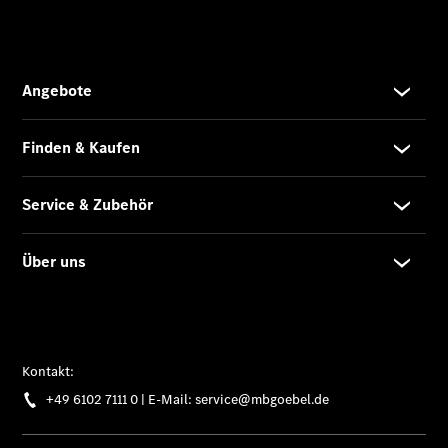
Übersicht
Digitale
Extras
Van Uptime
Monitor
Onboard
Service App
Mercedes-
Benz
Qualität