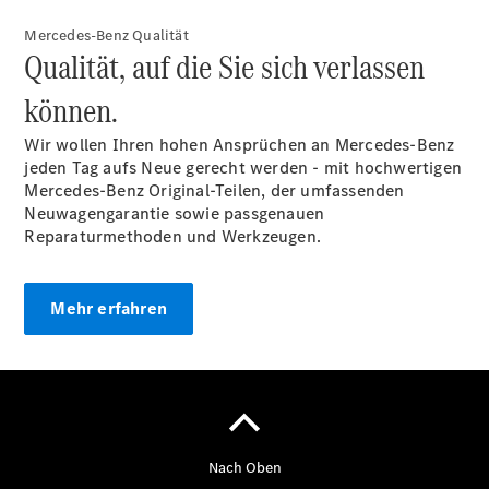
und
Garantie-
Mercedes-Benz Qualität
Pakete
Qualität, auf die Sie sich verlassen
Mobile
Service
können.
Fleet
Services
Wir wollen Ihren hohen Ansprüchen an Mercedes-Benz
Elektrofahrzeug-
jeden Tag aufs Neue gerecht werden - mit hochwertigen
Service
Mercedes-Benz Original-Teilen, der umfassenden
VanService
Neuwagengarantie sowie passgenauen
basic
Reparaturmethoden und Werkzeugen.
Mobilitätslösungen
Mehr erfahren
Übersicht
MobiloVan
Intelligente
Fahrzeugsteuerung