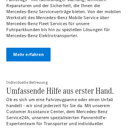
Übersicht
Reparaturen und der Sicherheit, die Ihnen die
Gebrauchtwagensuche
Mercedes-Benz Serviceverträge bieten. Von der mobilen
Junge
Werkstatt des Mercedes-Benz Mobile
Service
über
Sterne
Mercedes-Benz Fleet Services für unsere
Digitale
Fuhrparkkunden bis hin zu speziellen Lösungen für
Extras
Mercedes-Benz Elektrotransporter.
Wartungsservice
-
Bedarfsgerechte
Mehr erfahren
Wartung für
Ihren Mercedes-
Benz
Transporter.
Individuelle Betreuung
Umfassende Hilfe aus erster Hand.
Ob es sich um eine Fahrzeugpanne oder einen Unfall
handelt - wir sind jederzeit für Sie da. Mit unserem
Customer Assistance Center, dem Mercedes-Benz
Service24h, unserem spezialisierten Pannenhilfe-
Expertenteam für Transporter und individueller