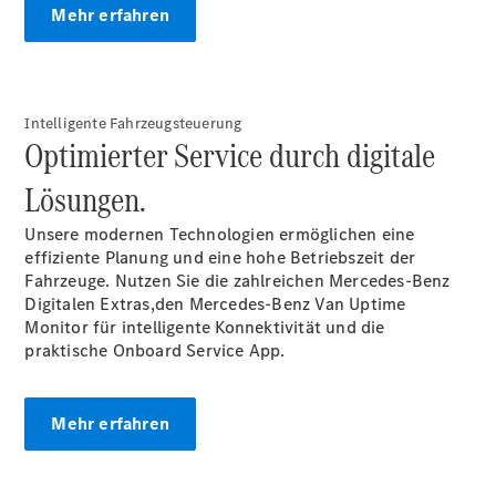
Mehr erfahren
EU-
Reifenlabel
Transporter-
Service
Intelligente Fahrzeugsteuerung
Optimierter Service durch digitale
Lösungen.
Unsere modernen Technologien ermöglichen eine
effiziente Planung und eine hohe Betriebszeit der
Fahrzeuge. Nutzen Sie die zahlreichen Mercedes-Benz
Übersicht
Digitalen
Extras,
den Mercedes-Benz Van Uptime
Unfallreparaturen
Monitor für intelligente Konnektivität und die
SmallRepair
praktische Onboard Service
App.
Rücknahme
&
Entsorgung
Mehr erfahren
Wartung
Reparatur
Service-