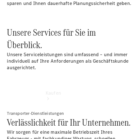
vereinbaren
sparen und Ihnen dauerhafte Planungssicherheit geben.
Servicetermin
vereinbaren
Tel: +49
6102 7111 0
Unsere Services für Sie im
Überblick.
Unsere Serviceleistungen sind umfassend – und immer
individuell auf Ihre Anforderungen als Geschäftskunde
ausgerichtet.
Kaufen
Transporter-Dienstleistungen
Verlässlichkeit für Ihr Unternehmen.
Wir sorgen für eine maximale Betriebszeit Ihres
Fahrzeugs - mit fachkundiger Wartung, schnellen