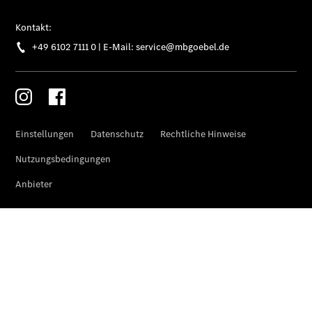
EU-
Reifenlabel
Transporter-
Service
Übersicht
Unfallreparaturen
SmallRepair
Rücknahme
&
Entsorgung
Wartung
Reparatur
Service-